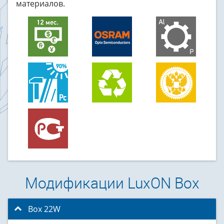
материалов.
Модификации LuxON Box
Box 22W
click to collapse contents