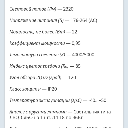
Световой поток (Лм)
— 2320
Напряжение питания (В)
— 176-264 (AC)
Мощность, не более (Вт)
— 22
Коэффициент мощности
— 0,95
Температура свечения (К)
— 4000/5000
Индекс цветопередачи (R
)
— 85
a
Угол обзора 2Q
(град)
— 120
1/2
Класс защиты
— IP20
Температура эксплуатации (гр.С)
— -40...+50
Аналог с другими лампами
— Светильник типа
ЛВО, СдБО на 1 шт. ЛЛ Т8 по 36Вт