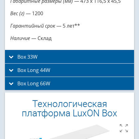
Габаритные размеры (мм)
— 473 x 116,5 x 45,5
Вес (г)
— 1200
Гарантийный срок
— 5 лет**
Наличие
— Склад
Box 33W
click to expand contents
Box Long 44W
click to expand contents
Box Long 66W
click to expand contents
Технологическая
платформа LuxON Box