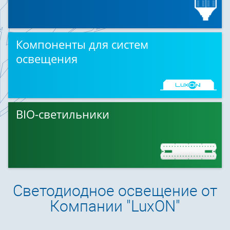
Компоненты для систем
освещения
BIO-светильники
Светодиодное освещение от
Компании "LuxON"