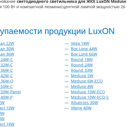
снование
светодиодного светильника для ЖКХ LuxON Meduse
я 100 Вт и компактной люминисцентной лампой мощностью 26
купаемости продукции LuxON
нал 22W
Vega 18W
нал 30W
Box Long 44W
нал 36W
Box Long 66W
e 24W-C
Round 18W
e 32W-C
Round 24W
e 36W-C
Round 33W
e 42W-C
Meduse 5W
e 36W-Q
Meduse 6W-ECO
e 50W-C
Meduse 8W
e 50W-Panel
Meduse 10W-ECO
e 40W-P
Meduse 10W-ECO-S
2W
Albatross 30W
act 10W
Viking 40W
9W
3W
act 18W