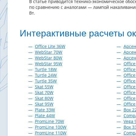
В статье приводится технико-экономическое обо
по сравнению с аналогами — лампой накаливани
Вт.
Интерактивные расчеты о
Office Lite 36W
Арсе
WebStar 70W
Арсе
WebStar 80W
Арсе
WebStar 95W
Offic
Turtle 18W
Offic
Turtle 24W
Offic
Turtle 35W
Offic
Skat 55W
Offic
Skat 70W
Offic
Skat 80W
Offic
Skat 95W
Offic
Plate 33W
Box 2
Plate 44W
Comp
PromLine 70W
Vega 
PromLine 100W
Box 3
PromLine 110W
Comp