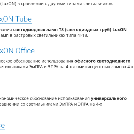
LuxON) в сравнении с другими типами светильников.
uxON Tube
ования
светодиодных ламп Т8 (светодиодных труб) LuxON
ламп в
растровых светильниках типа 4×18.
xON Office
ческое обоснование использования
офисного светодиодного
ветильниками ЭмПРА и ЭПРА на 4-х люминисцентных лампах 4 x
экономическое обоснование использования
универсального
равнении со светильниками ЭмПРА и ЭПРА на 4-х
se