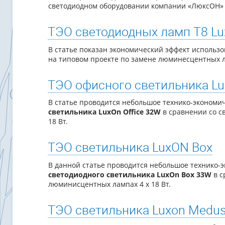
светодиодном оборудовании компании «ЛюксОН» (
ТЭО светодиодных ламп Т8 L
В статье показан экономический эффект использ
на
типовом проекте по
замене люминесцентных 
ТЭО офисного светильника Lu
В статье проводится небольшое технико-экономи
светильника LuxOn Office 32W
в сравнении со с
18 Вт.
ТЭО светильника LuxON Box
В данной статье проводится небольшое технико-
светодиодного светильника LuxOn Box 33W
в с
люминисцентных лампах 4 x 18 Вт.
ТЭО светильника Luxon Medu