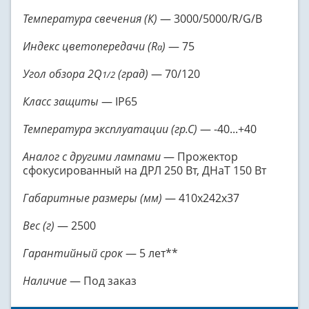
Температура свечения (К)
— 3000/5000/R/G/B
Индекс цветопередачи (R
)
— 75
a
Угол обзора 2Q
(град)
— 70/120
1/2
Класс защиты
— IP65
Температура эксплуатации (гр.С)
— -40...+40
Аналог с другими лампами
— Прожектор
сфокусированный на ДРЛ 250 Вт, ДНаТ 150 Вт
Габаритные размеры (мм)
— 410x242x37
Вес (г)
— 2500
Гарантийный срок
— 5 лет**
Наличие
— Под заказ