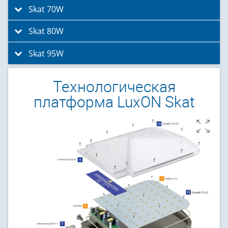
Skat 70W
click to expand contents
Skat 80W
click to expand contents
Skat 95W
click to expand contents
Технологическая
платформа LuxON Skat