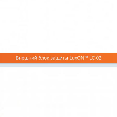
Внешний блок защиты LuxON™ LC-02