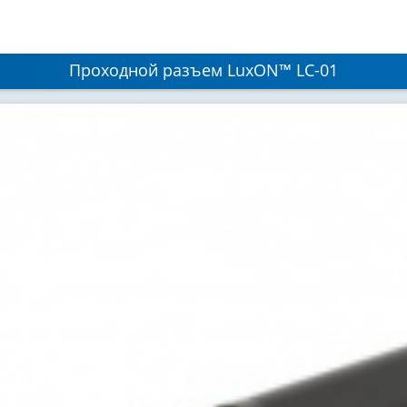
Проходной разъем LuxON™ LС-01