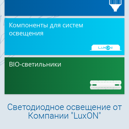
Компоненты для систем
освещения
BIO-светильники
Светодиодное освещение от
Компании "LuxON"