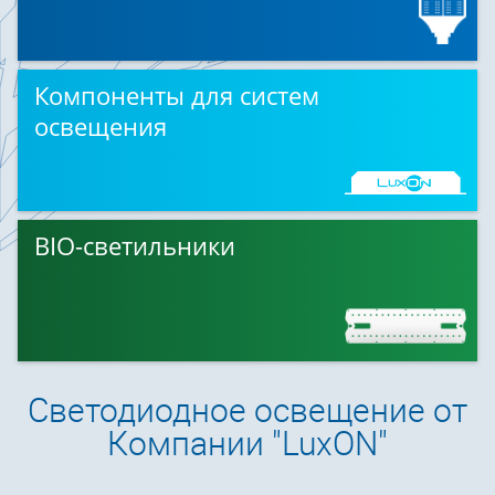
Компоненты для систем
освещения
BIO-светильники
Светодиодное освещение от
Компании "LuxON"