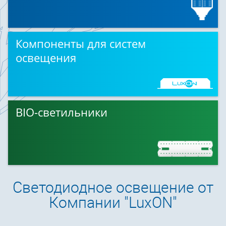
Компоненты для систем
освещения
BIO-светильники
Светодиодное освещение от
Компании "LuxON"