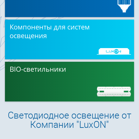
Компоненты для систем
освещения
BIO-светильники
Светодиодное освещение от
Компании "LuxON"