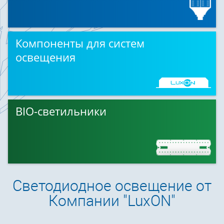
Компоненты для систем
освещения
BIO-светильники
Светодиодное освещение от
Компании "LuxON"