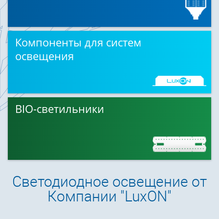
Компоненты для систем
освещения
BIO-светильники
Светодиодное освещение от
Компании "LuxON"