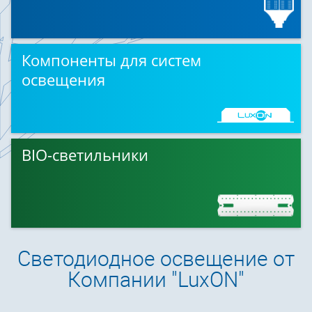
Компоненты для систем
освещения
BIO-светильники
Светодиодное освещение от
Компании "LuxON"