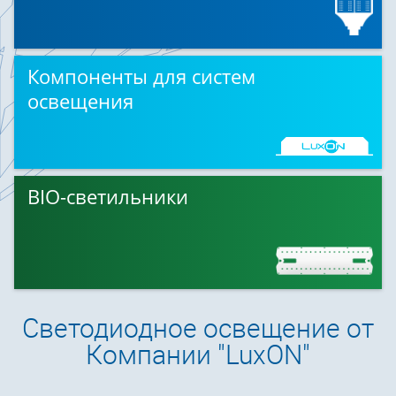
Компоненты для систем
освещения
BIO-светильники
Светодиодное освещение от
Компании "LuxON"