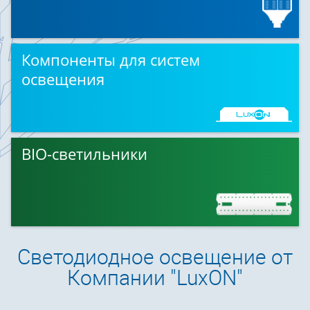
Компоненты для систем
освещения
BIO-светильники
Светодиодное освещение от
Компании "LuxON"