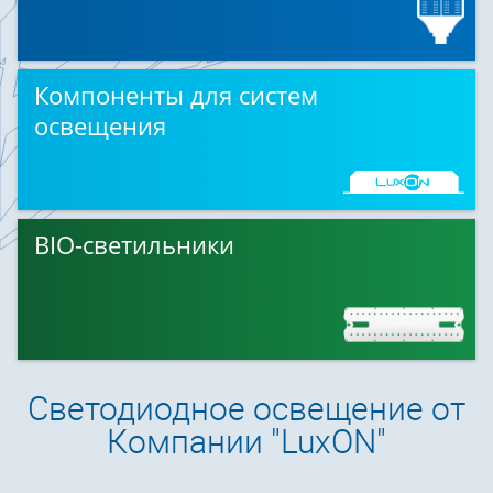
Компоненты для систем
освещения
BIO-светильники
Светодиодное освещение от
Компании "LuxON"