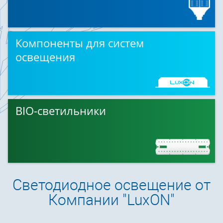
Компоненты для систем
освещения
BIO-светильники
Светодиодное освещение от
Компании "LuxON"