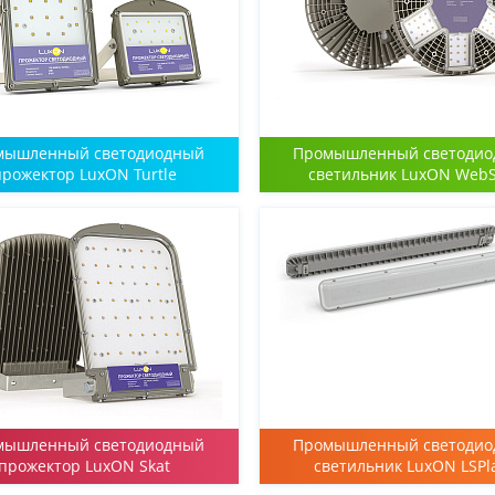
мышленный светодиодный
Промышленный светоди
прожектор LuxON Turtle
светильник LuxON WebS
мышленный светодиодный
Промышленный светоди
прожектор LuxON Skat
светильник LuxON LSPl