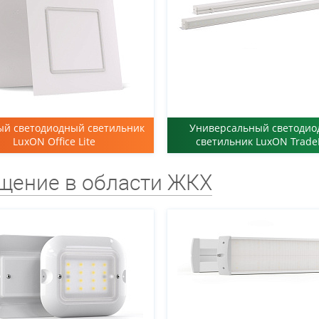
й светодиодный светильник
Универсальный светоди
LuxON Office Lite
светильник LuxON Trade
щение в области ЖКХ