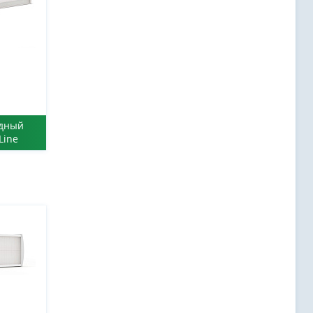
одный
Line