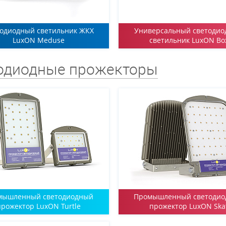
одиодный светильник ЖКХ
Универсальный светоди
LuxON Meduse
светильник LuxON Bo
одиодные прожекторы
мышленный светодиодный
Промышленный светоди
прожектор LuxON Turtle
прожектор LuxON Ska