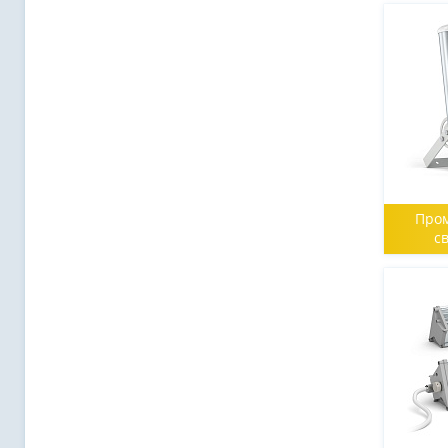
Про
с