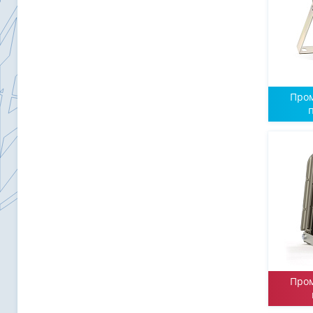
Про
Про