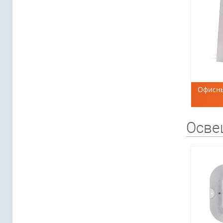
Офисны
Осве