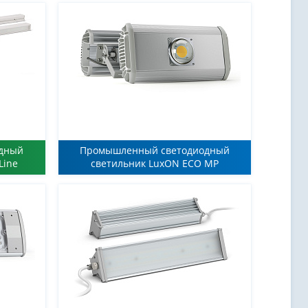
одный
Промышленный светодиодный
Line
светильник LuxON ECO MP