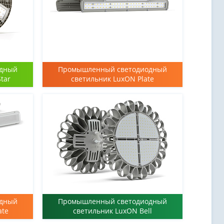
одный
Промышленный светодиодный
tar
светильник LuxON Plate
одный
Промышленный светодиодный
ate
светильник LuxON Bell