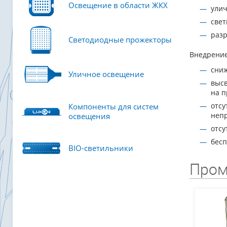
Освещение в области ЖКХ
улич
свет
разр
Светодиодные прожекторы
Внедрение
сниж
Уличное освещение
высв
на 
отсу
Компоненты для систем
непр
освещения
отсу
бесп
BIO-светильники
Пром