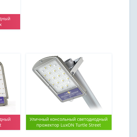
одный
x
одный
Уличный консольный светодиодный
t
прожектор LuxON Turtle Street