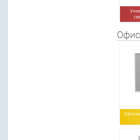
Уни
св
Офис
Офисны