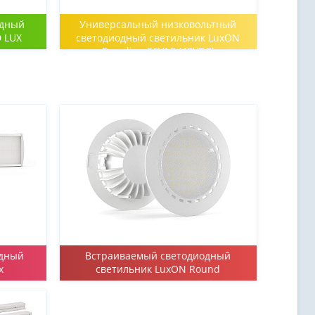
одный
Универсальный низковольтный
D LUX
светодиодный светильник LuxON
Promline 36VAC (48VDC)
одный
Встраиваемый светодиодный
x
светильник LuxON Round