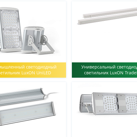
мышленный светодиодный
Универсальный светоди
ветильник LuxON UniLED
светильник LuxON Trade