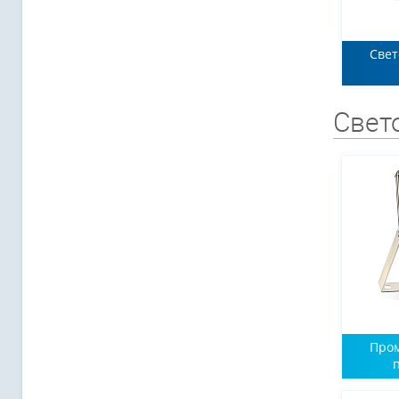
Свет
Свет
Про