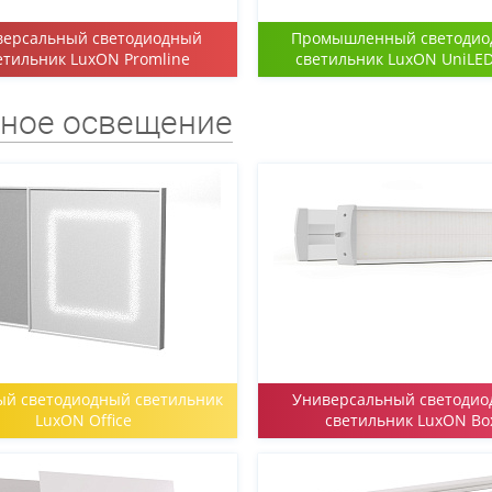
версальный светодиодный
Промышленный светоди
етильник LuxON Promline
светильник LuxON UniLE
ное освещение
й светодиодный светильник
Универсальный светоди
LuxON Office
светильник LuxON Bo