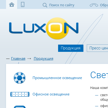
Поиск по сайту
Обра
Продукция
Пресс-це
Главная
Продукция
Све
Промышленное освещение
Наша комп
Офисное освещение
свет
обще
офи