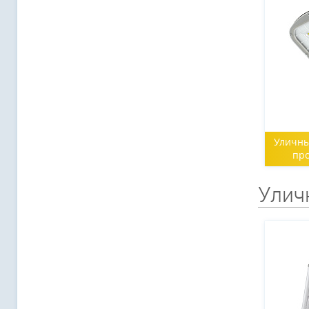
Уличны
про
Улич