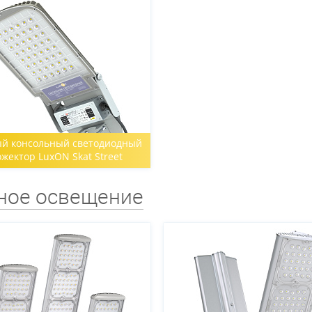
й консольный светодиодный
жектор LuxON Skat Street
ное освещение